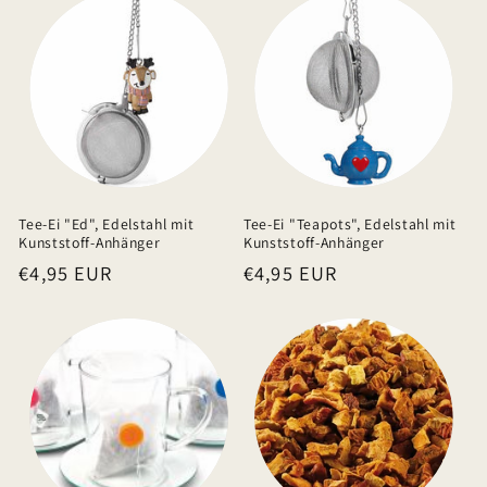
Tee-Ei "Ed", Edelstahl mit
Tee-Ei "Teapots", Edelstahl mit
Kunststoff-Anhänger
Kunststoff-Anhänger
Normaler
€4,95 EUR
Normaler
€4,95 EUR
Preis
Preis