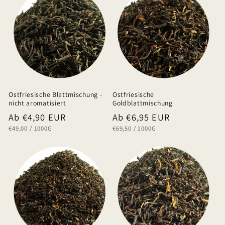
Ostfriesische Blattmischung -
Ostfriesische
nicht aromatisiert
Goldblattmischung
Normaler
Ab €4,90 EUR
Normaler
Ab €6,95 EUR
GRUNDPREIS
PRO
GRUNDPREIS
PRO
€49,00
/
1000G
€69,50
/
1000G
Preis
Preis