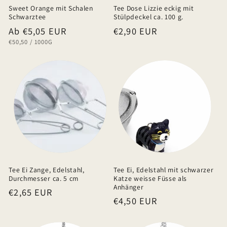
Sweet Orange mit Schalen
Tee Dose Lizzie eckig mit
Schwarztee
Stülpdeckel ca. 100 g.
Normaler
Ab €5,05 EUR
Normaler
€2,90 EUR
GRUNDPREIS
PRO
€50,50
/
1000G
Preis
Preis
Tee Ei Zange, Edelstahl,
Tee Ei, Edelstahl mit schwarzer
Durchmesser ca. 5 cm
Katze weisse Füsse als
Anhänger
Normaler
€2,65 EUR
Normaler
€4,50 EUR
Preis
Preis