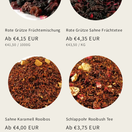
Rote Grütze Früchtemischung
Rote Grütze Sahne Früchtetee
Normaler
Ab €4,15 EUR
Normaler
Ab €4,35 EUR
GRUNDPREIS
PRO
GRUNDPREIS
PRO
€41,50
/
1000G
€43,50
/
KG
Preis
Preis
Sahne Karamell Rooibos
Schlappohr Rooibush Tee
Normaler
Ab €4,00 EUR
Normaler
Ab €3,75 EUR