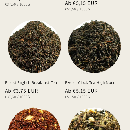
Normaler
Ab €5,15 EUR
GRUNDPREIS
PRO
€37,50
/
1000G
Preis
GRUNDPREIS
PRO
€51,50
/
1000G
Preis
Finest English Breakfast Tea
Five o`Clock Tea High Noon
Normaler
Ab €3,75 EUR
Normaler
Ab €5,15 EUR
GRUNDPREIS
PRO
GRUNDPREIS
PRO
€37,50
/
1000G
€51,50
/
1000G
Preis
Preis