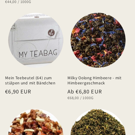
GRUNDPREIS
PRO
€44,00
/
1000G
Preis
Mein Teebeutel (64) zum
Milky Oolong Himbeere - mit
stülpen und mit Bändchen
Himbeergeschmack
Normaler
€6,90 EUR
Normaler
Ab €6,80 EUR
GRUNDPREIS
PRO
€68,00
/
1000G
Preis
Preis