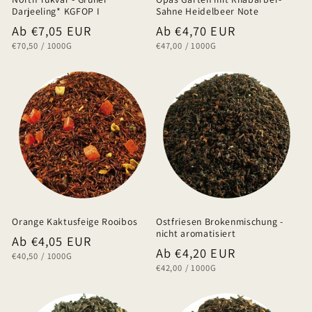
Darjeeling* KGFOP I
Sahne Heidelbeer Note
Normaler
Ab €7,05 EUR
Normaler
Ab €4,70 EUR
GRUNDPREIS
PRO
GRUNDPREIS
PRO
€70,50
/
1000G
€47,00
/
1000G
Preis
Preis
Orange Kaktusfeige Rooibos
Ostfriesen Brokenmischung -
nicht aromatisiert
Normaler
Ab €4,05 EUR
Normaler
Ab €4,20 EUR
GRUNDPREIS
PRO
€40,50
/
1000G
Preis
GRUNDPREIS
PRO
€42,00
/
1000G
Preis