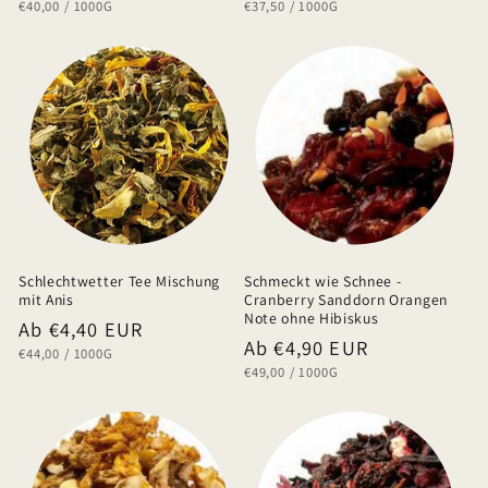
GRUNDPREIS
PRO
GRUNDPREIS
PRO
€40,00
/
1000G
€37,50
/
1000G
Preis
Preis
Schlechtwetter Tee Mischung
Schmeckt wie Schnee -
mit Anis
Cranberry Sanddorn Orangen
Note ohne Hibiskus
Normaler
Ab €4,40 EUR
Normaler
Ab €4,90 EUR
GRUNDPREIS
PRO
€44,00
/
1000G
Preis
GRUNDPREIS
PRO
€49,00
/
1000G
Preis