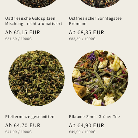
Ostfriesische Goldspitzen
Ostfriesischer Sonntagstee
Mischung - nicht aromatisiert
Premium
Normaler
Ab €5,15 EUR
Normaler
Ab €8,35 EUR
GRUNDPREIS
PRO
GRUNDPREIS
PRO
€51,50
/
1000G
€83,50
/
1000G
Preis
Preis
Pfefferminze geschnitten
Pflaume Zimt - Grüner Tee
Normaler
Ab €4,70 EUR
Normaler
Ab €4,90 EUR
GRUNDPREIS
PRO
GRUNDPREIS
PRO
€47,00
/
1000G
€49,00
/
1000G
Preis
Preis