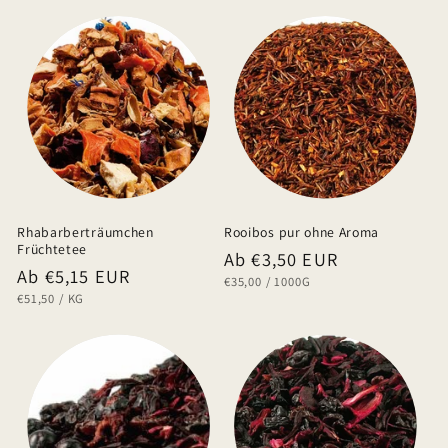
Rhabarberträumchen
Rooibos pur ohne Aroma
Früchtetee
Normaler
Ab €3,50 EUR
Normaler
Ab €5,15 EUR
GRUNDPREIS
PRO
€35,00
/
1000G
Preis
GRUNDPREIS
PRO
€51,50
/
KG
Preis