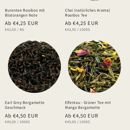
Burentee Rooibos mit
Chai (natürliches Aroma)
Blutorangen Note
Rooibos Tee
Normaler
Ab €4,25 EUR
Normaler
Ab €4,25 EUR
GRUNDPREIS
PRO
GRUNDPREIS
PRO
€42,50
/
KG
€42,50
/
1000G
Preis
Preis
Earl Grey Bergamotte
Elfentau - Grüner Tee mit
Geschmack
Mango Bergamotte
Normaler
Ab €4,50 EUR
Normaler
Ab €4,50 EUR
GRUNDPREIS
PRO
GRUNDPREIS
PRO
€45,00
/
1000G
€45,00
/
1000G
Preis
Preis