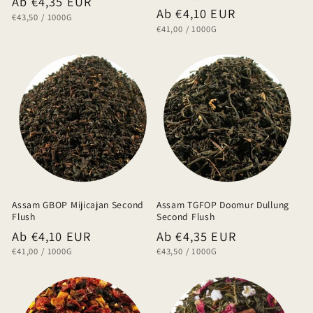
Normaler
Ab €4,35 EUR
Normaler
Ab €4,10 EUR
GRUNDPREIS
PRO
€43,50
/
1000G
Preis
GRUNDPREIS
PRO
€41,00
/
1000G
Preis
Assam GBOP Mijicajan Second
Assam TGFOP Doomur Dullung
Flush
Second Flush
Normaler
Ab €4,10 EUR
Normaler
Ab €4,35 EUR
GRUNDPREIS
PRO
GRUNDPREIS
PRO
€41,00
/
1000G
€43,50
/
1000G
Preis
Preis