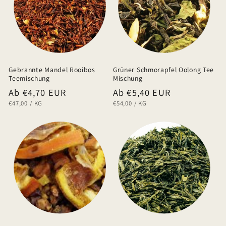
Gebrannte Mandel Rooibos
Grüner Schmorapfel Oolong Tee
Teemischung
Mischung
Normaler
Ab €4,70 EUR
Normaler
Ab €5,40 EUR
GRUNDPREIS
PRO
GRUNDPREIS
PRO
€47,00
/
KG
€54,00
/
KG
Preis
Preis