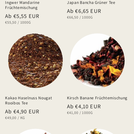
Ingwer Mandarine
Japan Bancha Grüner Tee
Früchtemischung
Normaler
Ab €6,65 EUR
Normaler
Ab €5,55 EUR
GRUNDPREIS
PRO
€66,50
/
1000G
Preis
GRUNDPREIS
PRO
€55,50
/
1000G
Preis
Kakao Haselnuss Nougat
Kirsch Banane Früchtemischung
Rooibos Tee
Normaler
Ab €4,10 EUR
Normaler
Ab €4,90 EUR
GRUNDPREIS
PRO
€41,00
/
1000G
Preis
GRUNDPREIS
PRO
€49,00
/
KG
Preis