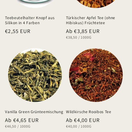
Teebeutelhalter Knopf aus
Türkischer Apfel Tee (ohne
Silikon in 4 Farben
Hibiskus) Früchtetee
Normaler
€2,55 EUR
Normaler
Ab €3,85 EUR
GRUNDPREIS
PRO
€38,50
/
1000G
Preis
Preis
Vanilla Green Grünteemischung
Wildkirsche Rooibos Tee
Normaler
Ab €4,65 EUR
Normaler
Ab €4,00 EUR
GRUNDPREIS
PRO
GRUNDPREIS
PRO
€46,50
/
1000G
€40,00
/
1000G
Preis
Preis