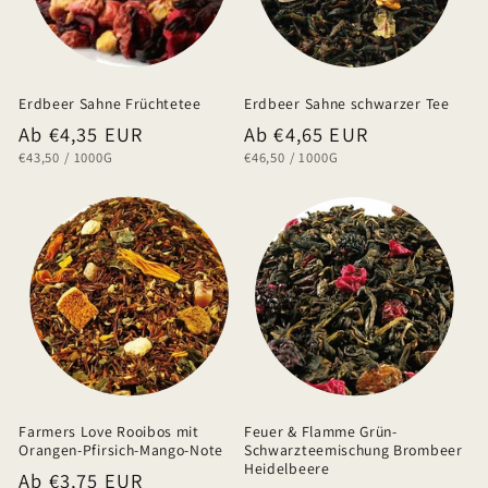
Erdbeer Sahne Früchtetee
Erdbeer Sahne schwarzer Tee
Normaler
Ab €4,35 EUR
Normaler
Ab €4,65 EUR
GRUNDPREIS
PRO
GRUNDPREIS
PRO
€43,50
/
1000G
€46,50
/
1000G
Preis
Preis
Farmers Love Rooibos mit
Feuer & Flamme Grün-
Orangen-Pfirsich-Mango-Note
Schwarzteemischung Brombeer
Heidelbeere
Normaler
Ab €3,75 EUR