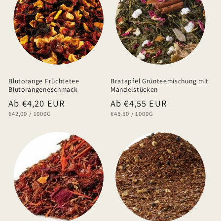
Blutorange Früchtetee
Bratapfel Grünteemischung mit
Blutorangeneschmack
Mandelstücken
Normaler
Ab €4,20 EUR
Normaler
Ab €4,55 EUR
GRUNDPREIS
PRO
GRUNDPREIS
PRO
€42,00
/
1000G
€45,50
/
1000G
Preis
Preis