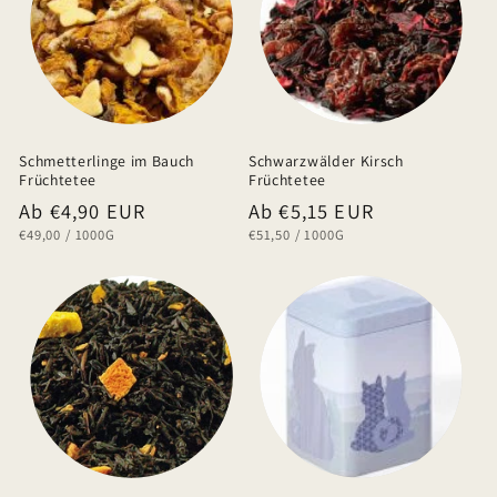
Schmetterlinge im Bauch
Schwarzwälder Kirsch
Früchtetee
Früchtetee
Normaler
Ab €4,90 EUR
Normaler
Ab €5,15 EUR
GRUNDPREIS
PRO
GRUNDPREIS
PRO
€49,00
/
1000G
€51,50
/
1000G
Preis
Preis