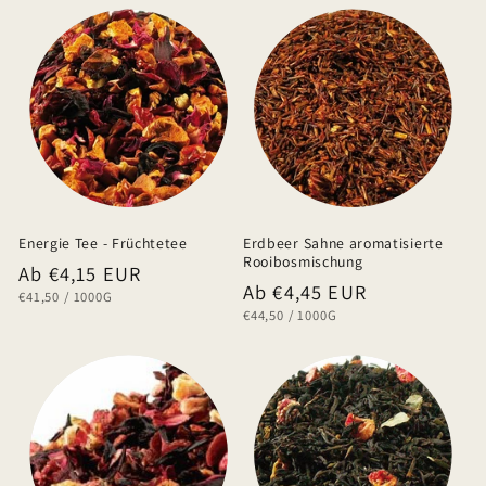
Energie Tee - Früchtetee
Erdbeer Sahne aromatisierte
Rooibosmischung
Normaler
Ab €4,15 EUR
Normaler
Ab €4,45 EUR
GRUNDPREIS
PRO
€41,50
/
1000G
Preis
GRUNDPREIS
PRO
€44,50
/
1000G
Preis