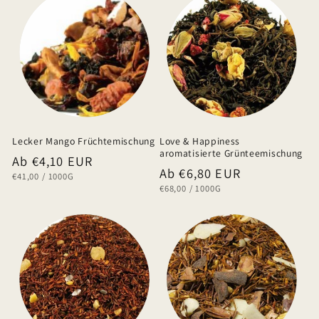
Lecker Mango Früchtemischung
Love & Happiness
aromatisierte Grünteemischung
Normaler
Ab €4,10 EUR
Normaler
Ab €6,80 EUR
GRUNDPREIS
PRO
€41,00
/
1000G
Preis
GRUNDPREIS
PRO
€68,00
/
1000G
Preis