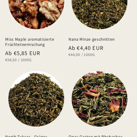
Miss Maple aromatisierte
Nana Minze geschnitten
Früchteteemischung
Normaler
Ab €4,40 EUR
Normaler
Ab €5,85 EUR
GRUNDPREIS
PRO
€44,00
/
1000G
Preis
GRUNDPREIS
PRO
€58,50
/
1000G
Preis
North Tukvar - Grüner
Opas Garten mit Rhabarber-