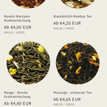
Mandel Marzipan
Mandelmilch Rooibos Tee
Rooibosmischung
Normaler
Ab €4,20 EUR
Normaler
Ab €4,00 EUR
GRUNDPREIS
PRO
€42,00
/
1000G
Preis
GRUNDPREIS
PRO
€40,00
/
1000G
Preis
Mango - Sencha
Maracuja - schwarzer Tee
Grünteemischung
Normaler
Ab €4,65 EUR
Normaler
Ab €4,40 EUR
GRUNDPREIS
PRO
€46,50
/
1000G
Preis