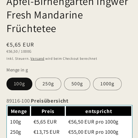
Apfel-Birnengarten Ingwer
Fresh Mandarine
Früchtetee
Normaler
€5,65 EUR
GRUNDPREIS
PRO
€56,50
/
1000G
Preis
Inkl. Steuern.
Versand
wird beim Checkout berechnet
Menge in g
100g
250g
500g
1000g
89116-100
Preisübersicht
Menge
Preis
entspricht
100g
€5,65 EUR
€56,50 EUR pro 1000g
250g
€13,75 EUR
€55,00 EUR pro 1000g