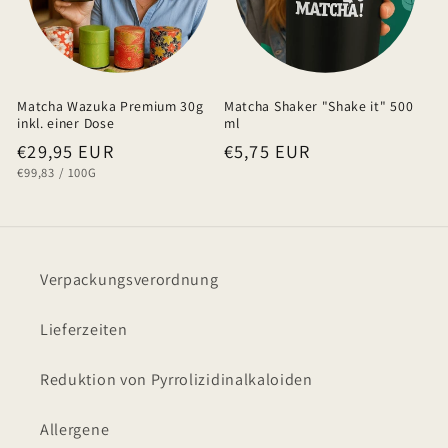
Matcha Wazuka Premium 30g
Matcha Shaker "Shake it" 500
inkl. einer Dose
ml
Normaler
€29,95 EUR
Normaler
€5,75 EUR
GRUNDPREIS
PRO
€99,83
/
100G
Preis
Preis
Verpackungsverordnung
Lieferzeiten
Reduktion von Pyrrolizidinalkaloiden
Allergene