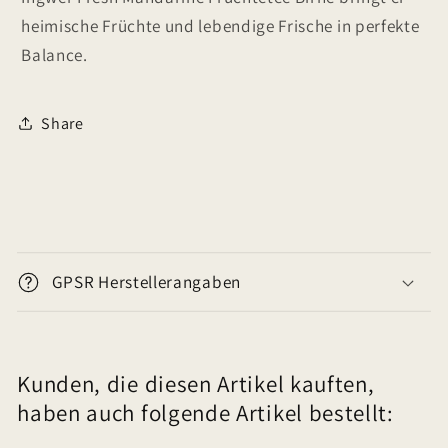
heimische Früchte und lebendige Frische in perfekte
Balance.
Share
E
i
GPSR Herstellerangaben
n
k
l
Kunden, die diesen Artikel kauften,
a
haben auch folgende Artikel bestellt:
p
p