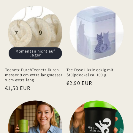
b
a
r
e
r
I
Momentan nicht auf
Lager
n
h
Teenetz DurchTeenetz Durch-
Tee Dose Lizzie eckig mit
a
messer 9 cm extra langmesser
Stülpdeckel ca. 100 g.
9 cm extra lang
Normaler
€2,90 EUR
l
Normaler
€1,50 EUR
Preis
t
Preis