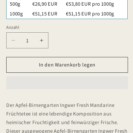
500g
€26,90 EUR
€53,80 EUR pro 1000g
1000g
€51,15 EUR
€51,15 EUR pro 1000g
Anzahl
Verringere
Erhöhe
die
die
Menge
Menge
für
In den Warenkorb legen
für
Apfel-
Apfel-
Birnengarten
Birnengarten
Ingwer
Ingwer
Fresh
Fresh
Mandarine
Mandarine
Der Apfel-Birnengarten Ingwer Fresh Mandarine
Früchtetee
Früchtetee
Früchtetee ist eine lebendige Komposition aus
heimischer Fruchtigkeit und feinwürziger Frische.
Dieser ausgewogene Apfel-Birnengarten Ingwer Fresh