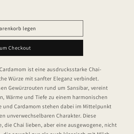
arenkorb legen
zum Checkout
-
e-Cardamom ist eine ausdrucksstarke Chai-
k
che Würze mit sanfter Eleganz verbindet.
chen Gewürzrouten rund um Sansibar, vereint
en, Wärme und Tiefe zu einem harmonischen
le und Cardamom stehen dabei im Mittelpunkt
en unverwechselbaren Charakter. Diese
e, die Chai lieben, aber eine ausgewogene, nicht
 die sowohl pur als auch klassisch mit Milch