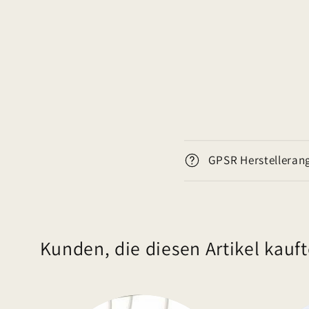
E
GPSR Herstelleran
i
n
k
l
Kunden, die diesen Artikel kauft
a
p
p