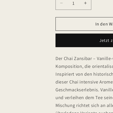
Verringere
Erhöhe
die
die
Menge
Menge
für
für
In den W
Chai
Chai
Zansibar
Zansibar
Jetzt 
-
-
Vanille-
Vanille-
Cardamom-
Cardamom
Der Chai Zansibar – Vanill
Geschmack
Geschmac
Komposition, die orientalis
Inspiriert von den historis
dieser Chai intensive Arom
Geschmackserlebnis. Vanil
und verleihen dem Tee sein
Mischung richtet sich an all
überladene Variante suchen,