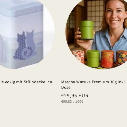
zie eckig mit Stülpdeckel ca.
Matcha Wazuka Premium 30g inkl. 
Dose
Normaler
€29,95 EUR
GRUNDPREIS
PRO
€99,83
/
100G
Preis