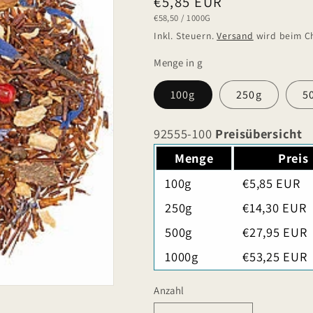
Normaler
€5,85 EUR
GRUNDPREIS
PRO
€58,50
/
1000G
Preis
Inkl. Steuern.
Versand
wird beim C
Menge in g
100g
250g
5
92555-100
Preisübersicht
Menge
Preis
100g
€5,85 EUR
250g
€14,30 EUR
500g
€27,95 EUR
1000g
€53,25 EUR
Anzahl