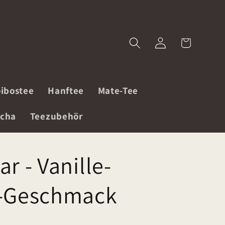
Einloggen
Warenkorb
ibostee
Hanftee
Mate-Tee
cha
Teezubehör
r - Vanille-
-Geschmack