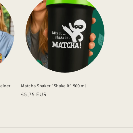
einer
Matcha Shaker "Shake it" 500 ml
Normaler
€5,75 EUR
Preis