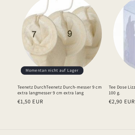
b
a
r
e
r
I
n
h
Momentan nicht auf Lager
a
Teenetz DurchTeenetz Durch-messer 9 cm
Tee Dose Liz
l
extra langmesser 9 cm extra lang
100 g.
t
Normaler
€1,50 EUR
Normaler
€2,90 EUR
Preis
Preis