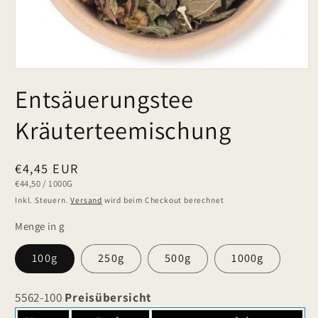
Entsäuerungstee
Kräuterteemischung
Normaler
€4,45 EUR
GRUNDPREIS
PRO
€44,50
/
1000G
Preis
Inkl. Steuern.
Versand
wird beim Checkout berechnet
Menge in g
100g
250g
500g
1000g
5562-100
Preisübersicht