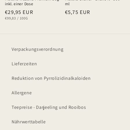
inkl. einer Dose
ml
Normaler
€29,95 EUR
Normaler
€5,75 EUR
GRUNDPREIS
PRO
€99,83
/
100G
Preis
Preis
Verpackungsverordnung
Lieferzeiten
Reduktion von Pyrrolizidinalkaloiden
Allergene
Teepreise - Darjeeling und Rooibos
Nährwerttabelle