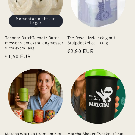
r
I
Momentan nicht auf
Lager
n
h
Teenetz DurchTeenetz Durch-
Tee Dose Lizzie eckig mit
a
messer 9 cm extra langmesser
Stülpdeckel ca. 100 g.
9 cm extra lang
Normaler
€2,90 EUR
l
Normaler
€1,50 EUR
Preis
t
Preis
Matcha Wazuka Premium 30g
Matcha Shaker "Shake it" 500