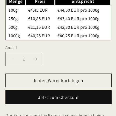
Menge
Preis
entspricht
100g
€4,45 EUR
€44,50 EUR pro 1000g
250g
€10,85 EUR
€43,40 EUR pro 1000g
500g
€21,15 EUR
€42,30 EUR pro 1000g
1000g
€40,25 EUR
€40,25 EUR pro 1000g
Anzahl
Verringere
Erhöhe
die
die
Menge
Menge
für
In den Warenkorb legen
für
Entsäuerungstee
Entsäuerungstee
Kräuterteemischung
Kräuterteemischung
Jetzt zum Checkout
Der Entsäuerungstee Kräuterteemischung ist eine