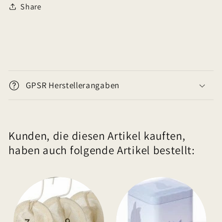
Share
E
i
GPSR Herstellerangaben
n
k
l
Kunden, die diesen Artikel kauften,
a
haben auch folgende Artikel bestellt:
p
p
b
a
r
e