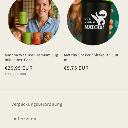
Matcha Wazuka Premium 30g
Matcha Shaker "Shake it" 500
inkl. einer Dose
ml
Normaler
€29,95 EUR
Normaler
€5,75 EUR
GRUNDPREIS
PRO
€99,83
/
100G
Preis
Preis
Verpackungsverordnung
Lieferzeiten