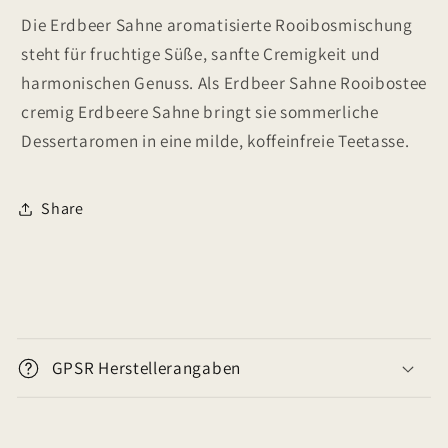
Die Erdbeer Sahne aromatisierte Rooibosmischung
steht für fruchtige Süße, sanfte Cremigkeit und
harmonischen Genuss. Als Erdbeer Sahne Rooibostee
cremig Erdbeere Sahne bringt sie sommerliche
Dessertaromen in eine milde, koffeinfreie Teetasse.
Share
E
i
GPSR Herstellerangaben
n
k
l