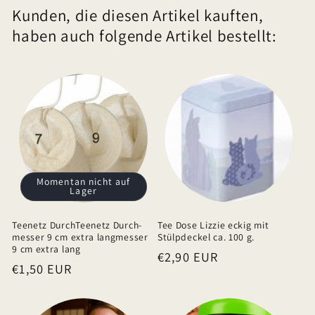
Kunden, die diesen Artikel kauften,
a
haben auch folgende Artikel bestellt:
p
p
b
a
r
e
r
I
Momentan nicht auf
Lager
n
h
Teenetz DurchTeenetz Durch-
Tee Dose Lizzie eckig mit
a
messer 9 cm extra langmesser
Stülpdeckel ca. 100 g.
9 cm extra lang
Normaler
€2,90 EUR
l
Normaler
€1,50 EUR
Preis
t
Preis