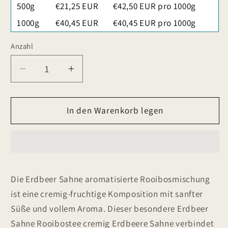
500g
€21,25 EUR
€42,50 EUR pro 1000g
1000g
€40,45 EUR
€40,45 EUR pro 1000g
Anzahl
Verringere
Erhöhe
die
die
Menge
Menge
für
In den Warenkorb legen
für
Erdbeer
Erdbeer
Sahne
Sahne
aromatisierte
aromatisierte
Rooibosmischung
Rooibosmischung
Die Erdbeer Sahne aromatisierte Rooibosmischung
ist eine cremig-fruchtige Komposition mit sanfter
Süße und vollem Aroma. Dieser besondere Erdbeer
Sahne Rooibostee cremig Erdbeere Sahne verbindet