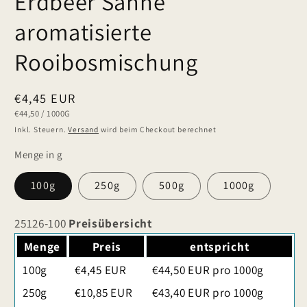
Erdbeer Sahne
aromatisierte
Rooibosmischung
Normaler
€4,45 EUR
GRUNDPREIS
PRO
€44,50
/
1000G
Preis
Inkl. Steuern.
Versand
wird beim Checkout berechnet
Menge in g
100g
250g
500g
1000g
25126-100
Preisübersicht
Menge
Preis
entspricht
100g
€4,45 EUR
€44,50 EUR pro 1000g
250g
€10,85 EUR
€43,40 EUR pro 1000g