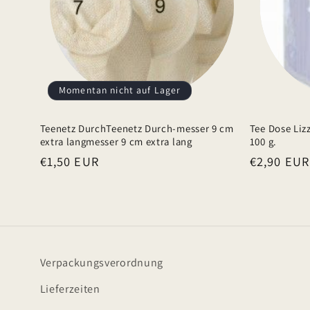
e
r
I
n
h
Momentan nicht auf Lager
a
Teenetz DurchTeenetz Durch-messer 9 cm
Tee Dose Liz
l
extra langmesser 9 cm extra lang
100 g.
t
Normaler
€1,50 EUR
Normaler
€2,90 EUR
Preis
Preis
Verpackungsverordnung
Lieferzeiten