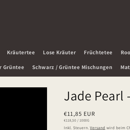
Kräutertee
Lose Kräuter
Früchtetee
Roo
r Grüntee
Schwarz / Grüntee Mischungen
Mat
Jade Pearl 
Normaler
€11,85 EUR
GRUNDPREIS
PRO
€118,50
/
1000G
Preis
Inkl. Steuern.
Versand
wird beim C