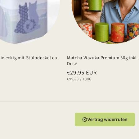
zie eckig mit Stülpdeckel ca.
Matcha Wazuka Premium 30g inkl. 
Dose
Normaler
€29,95 EUR
GRUNDPREIS
PRO
€99,83
/
100G
Preis
Vertrag widerrufen