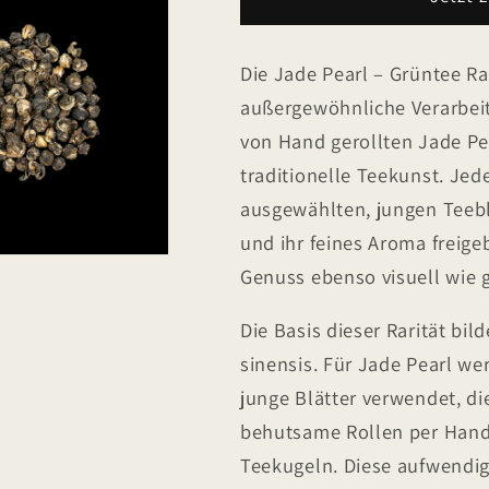
-
-
Grüntee
Grüntee
Rarität
Rarität
Die Jade Pearl – Grüntee Ra
außergewöhnliche Verarbeit
von Hand gerollten Jade Pe
traditionelle Teekunst. Jed
ausgewählten, jungen Teebl
und ihr feines Aroma freig
Genuss ebenso visuell wie 
Die Basis dieser Rarität bil
sinensis. Für Jade Pearl w
junge Blätter verwendet, di
behutsame Rollen per Hand
Teekugeln. Diese aufwendige