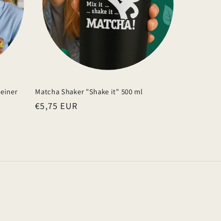
einer
Matcha Shaker "Shake it" 500 ml
Normaler
€5,75 EUR
Preis