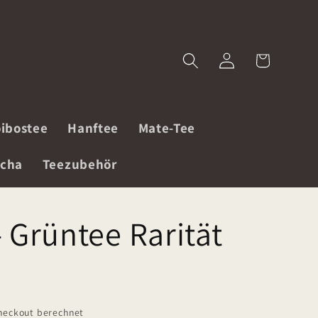
Einloggen
Warenkorb
ibostee
Hanftee
Mate-Tee
cha
Teezubehör
- Grüntee Rarität
heckout berechnet