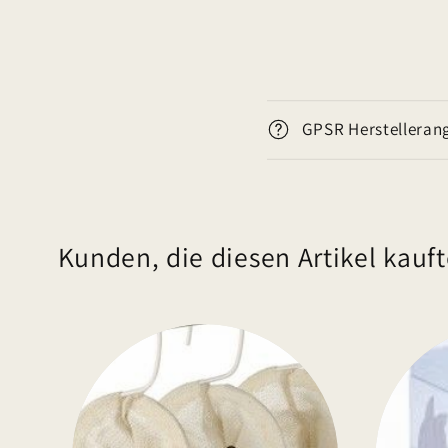
E
GPSR Herstelleran
i
n
k
l
Kunden, die diesen Artikel kauft
a
p
p
b
a
r