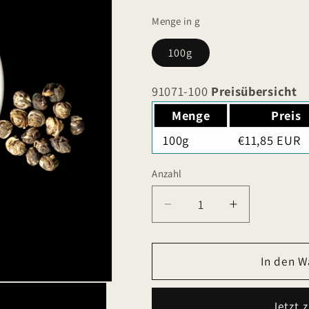
Menge in g
100g
91071-100
Preisübersicht
Menge
Preis
100g
€11,85 EUR
Anzahl
Verringere
Erhöhe
die
die
Menge
Menge
für
für
In den W
Jade
Jade
Pearl
Pearl
Jetzt 