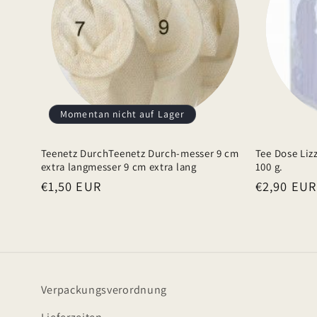
r
e
r
I
n
h
Momentan nicht auf Lager
a
Teenetz DurchTeenetz Durch-messer 9 cm
Tee Dose Liz
l
extra langmesser 9 cm extra lang
100 g.
t
Normaler
€1,50 EUR
Normaler
€2,90 EUR
Preis
Preis
Verpackungsverordnung