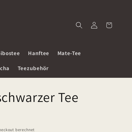
Einloggen
Warenkorb
ibostee
Hanftee
Mate-Tee
cha
Teezubehör
schwarzer Tee
heckout berechnet