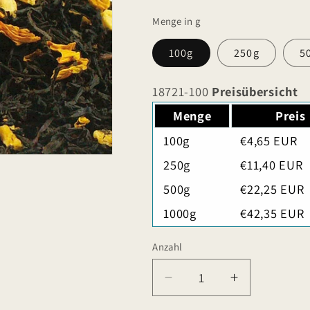
Menge in g
100g
250g
5
18721-100
Preisübersicht
Menge
Preis
100g
€4,65 EUR
250g
€11,40 EUR
500g
€22,25 EUR
1000g
€42,35 EUR
Anzahl
Verringere
Erhöhe
die
die