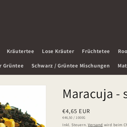
Kräutertee
Lose Kräuter
Früchtetee
Roo
r Grüntee
Schwarz / Grüntee Mischungen
Mat
Maracuja - 
Normaler
€4,65 EUR
GRUNDPREIS
PRO
€46,50
/
1000G
Preis
Inkl. Steuern.
Versand
wird beim C