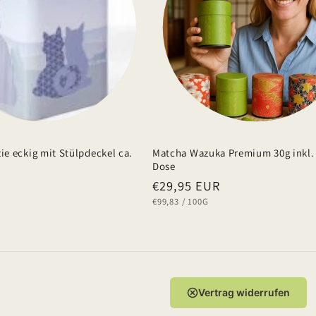
zie eckig mit Stülpdeckel ca.
Matcha Wazuka Premium 30g inkl. 
Dose
Normaler
€29,95 EUR
GRUNDPREIS
PRO
€99,83
/
100G
Preis
Vertrag widerrufen