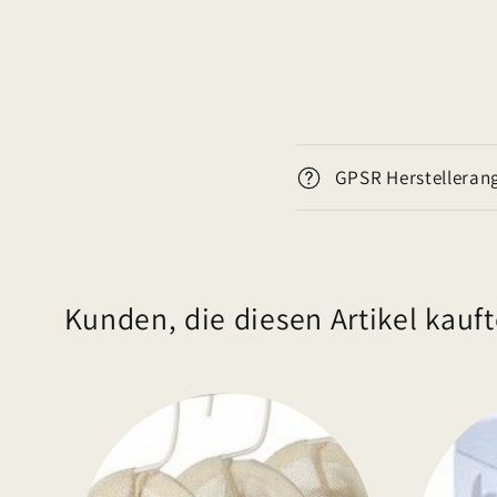
E
GPSR Herstelleran
i
n
k
l
Kunden, die diesen Artikel kauft
a
p
p
b
a