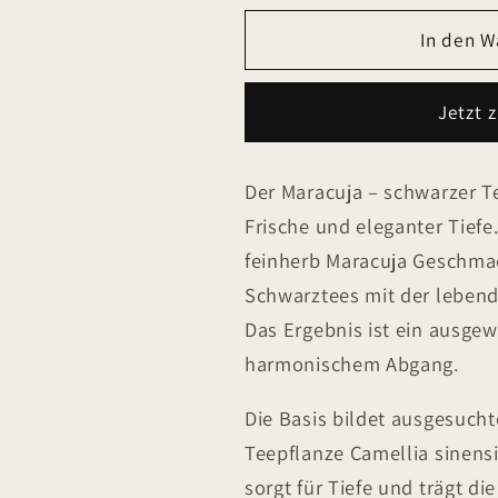
Menge
Menge
für
für
In den W
Maracuja
Maracuja
-
-
Jetzt 
schwarzer
schwarzer
Tee
Tee
Der Maracuja – schwarzer Te
Frische und eleganter Tiefe
feinherb Maracuja Geschmac
Schwarztees mit der lebendi
Das Ergebnis ist ein ausgew
harmonischem Abgang.
Die Basis bildet ausgesucht
Teepflanze Camellia sinensi
sorgt für Tiefe und trägt d