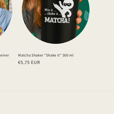
einer
Matcha Shaker "Shake it" 500 ml
Normaler
€5,75 EUR
Preis