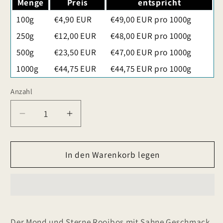
Menge
Preis
entspricht
100g
€4,90 EUR
€49,00 EUR pro 1000g
250g
€12,00 EUR
€48,00 EUR pro 1000g
500g
€23,50 EUR
€47,00 EUR pro 1000g
1000g
€44,75 EUR
€44,75 EUR pro 1000g
Anzahl
Verringere
Erhöhe
die
die
Menge
Menge
für
In den Warenkorb legen
für
Mond
Mond
und
und
Sterne
Sterne
mit
mit
Sahne
Sahne
Der Mond und Sterne Rooibos mit Sahne Geschmack