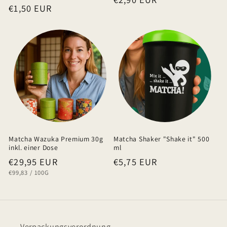
l
Normaler
€1,50 EUR
Preis
t
Preis
Matcha Wazuka Premium 30g
Matcha Shaker "Shake it" 500
inkl. einer Dose
ml
Normaler
€29,95 EUR
Normaler
€5,75 EUR
GRUNDPREIS
PRO
€99,83
/
100G
Preis
Preis
Verpackungsverordnung