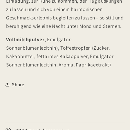
Einladung, zur Ruhe zu kommen, den Tag ausklingen
zu lassen und sich von einem harmonischen
Geschmackserlebnis begleiten zu lassen – so still und
beruhigend wie eine Nacht unter Mond und Sternen.
Vollmilchpulver
, Emulgator:
Sonnenblumenlecithin), Toffeetropfen (Zucker,
Kakaobutter, fettarmes Kakaopulver, Emulgator:
Sonnenblumenlecithin, Aroma, Paprikaextrakt)
Share
E
i