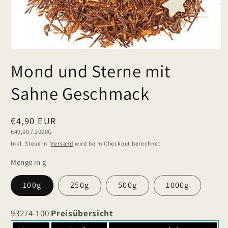
Mond und Sterne mit
Sahne Geschmack
Normaler
€4,90 EUR
GRUNDPREIS
PRO
€49,00
/
1000G
Preis
Inkl. Steuern.
Versand
wird beim Checkout berechnet
Menge in g
100g
250g
500g
1000g
93274-100
Preisübersicht