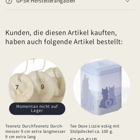
GPSR Herstellerangaben
n
k
l
Kunden, die diesen Artikel kauften,
a
haben auch folgende Artikel bestellt:
p
p
b
a
r
e
r
I
Momentan nicht auf
Lager
n
h
Teenetz DurchTeenetz Durch-
Tee Dose Lizzie eckig mit
a
messer 9 cm extra langmesser
Stülpdeckel ca. 100 g.
9 cm extra lang
Normaler
€2,90 EUR