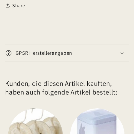
Share
E
i
GPSR Herstellerangaben
n
k
l
Kunden, die diesen Artikel kauften,
a
haben auch folgende Artikel bestellt:
p
p
b
a
r