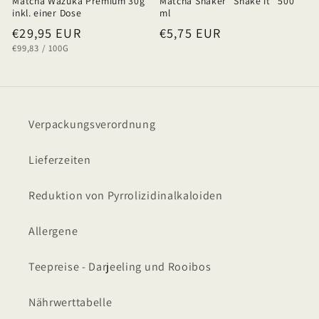
Matcha Wazuka Premium 30g
Matcha Shaker "Shake it" 500
inkl. einer Dose
ml
Normaler
€29,95 EUR
Normaler
€5,75 EUR
GRUNDPREIS
PRO
€99,83
/
100G
Preis
Preis
Verpackungsverordnung
Lieferzeiten
Reduktion von Pyrrolizidinalkaloiden
Allergene
Teepreise - Darjeeling und Rooibos
Nährwerttabelle