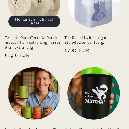
e
r
I
Momentan nicht auf
Lager
n
h
Teenetz DurchTeenetz Durch-
Tee Dose Lizzie eckig mit
a
messer 9 cm extra langmesser
Stülpdeckel ca. 100 g.
9 cm extra lang
Normaler
€2,90 EUR
l
Normaler
€1,50 EUR
Preis
t
Preis