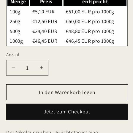
Menge
Preis
entspricht
100g
€5,10 EUR
€51,00 EUR pro 1000g
250g
€12,50 EUR
€50,00 EUR pro 1000g
500g
€24,40 EUR
€48,80 EUR pro 1000g
1000g
€46,45 EUR
€46,45 EUR pro 1000g
Anzahl
Verringere
Erhöhe
die
die
Menge
Menge
für
In den Warenkorb legen
für
Nikolaus
Nikolaus
Gaben
Gaben
Jetzt zum Checkout
-
-
Mild
Mild
natürlicher
natürlicher
Der Nikolaus Gaben – Früchtetee ist eine