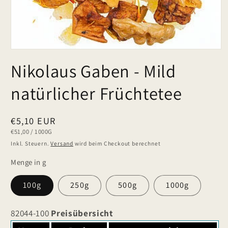
Nikolaus Gaben - Mild
natürlicher Früchtetee
Normaler
€5,10 EUR
GRUNDPREIS
PRO
€51,00
/
1000G
Preis
Inkl. Steuern.
Versand
wird beim Checkout berechnet
Menge in g
100g
250g
500g
1000g
82044-100
Preisübersicht