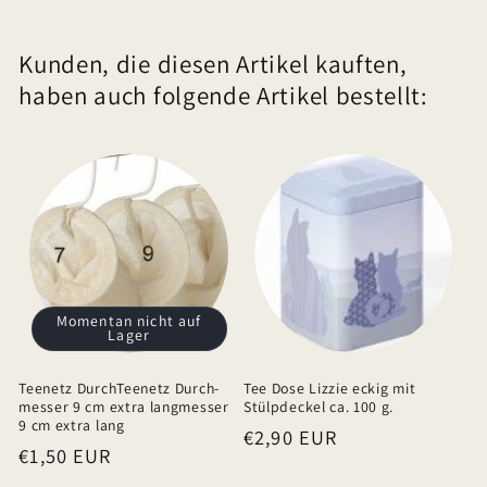
l
Kunden, die diesen Artikel kauften,
a
haben auch folgende Artikel bestellt:
p
p
b
a
r
e
r
I
Momentan nicht auf
Lager
n
h
Teenetz DurchTeenetz Durch-
Tee Dose Lizzie eckig mit
a
messer 9 cm extra langmesser
Stülpdeckel ca. 100 g.
9 cm extra lang
Normaler
€2,90 EUR
l
Normaler
€1,50 EUR
Preis
t
Preis