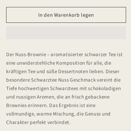
die
die
Menge
Menge
für
In den Warenkorb legen
für
Nuss-
Nuss-
Brownie
Brownie
-
-
aromatisierter
aromatisierter
schwarzer
schwarzer
Der Nuss-Brownie – aromatisierter schwarzer Tee ist
Tee
Tee
eine unwiderstehliche Komposition für alle, die
kräftigen Tee und süße Dessertnoten lieben. Dieser
besondere Schwarztee Nuss Geschmack vereint die
Tiefe hochwertigen Schwarztees mit schokoladigen
und nussigen Aromen, die an frisch gebackene
Brownies erinnern. Das Ergebnis ist eine
vollmundige, warme Mischung, die Genuss und
Charakter perfekt verbindet.