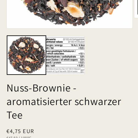
Nuss-Brownie -
aromatisierter schwarzer
Tee
Normaler
€4,75 EUR
GRUNDPREIS
PRO
€47,50
/
1000G