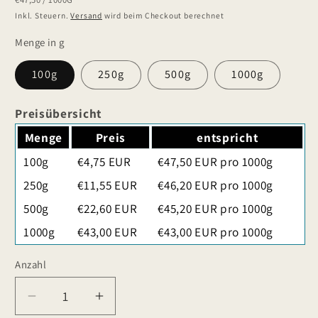
Preis
Inkl. Steuern.
Versand
wird beim Checkout berechnet
Menge in g
100g
250g
500g
1000g
Preisübersicht
Menge
Preis
entspricht
100g
€4,75 EUR
€47,50 EUR pro 1000g
250g
€11,55 EUR
€46,20 EUR pro 1000g
500g
€22,60 EUR
€45,20 EUR pro 1000g
1000g
€43,00 EUR
€43,00 EUR pro 1000g
Anzahl
Verringere
Erhöhe