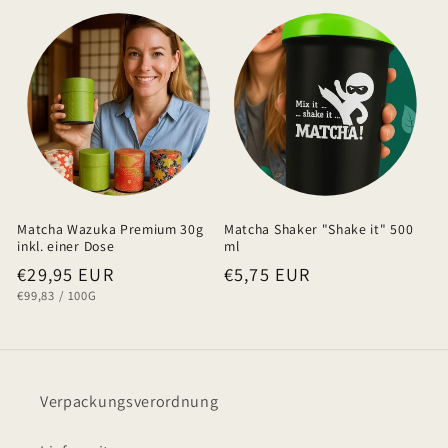
Matcha Wazuka Premium 30g
Matcha Shaker "Shake it" 500
inkl. einer Dose
ml
Normaler
€29,95 EUR
Normaler
€5,75 EUR
GRUNDPREIS
PRO
€99,83
/
100G
Preis
Preis
Verpackungsverordnung