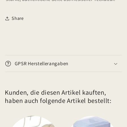
Share
E
i
GPSR Herstellerangaben
n
k
l
Kunden, die diesen Artikel kauften,
a
haben auch folgende Artikel bestellt:
p
p
b
a