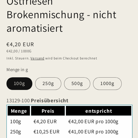
Ostfriesen
Brokenmischung - nicht
aromatisiert
Normaler
€4,20 EUR
GRUNDPREIS
PRO
€42,00
/
1000G
Preis
Inkl. Steuern.
Versand
wird beim Checkout berechnet
Menge in g
100g
250g
500g
1000g
13129-100
Preisübersicht
Menge
Preis
entspricht
100g
€4,20 EUR
€42,00 EUR pro 1000g
250g
€10,25 EUR
€41,00 EUR pro 1000g