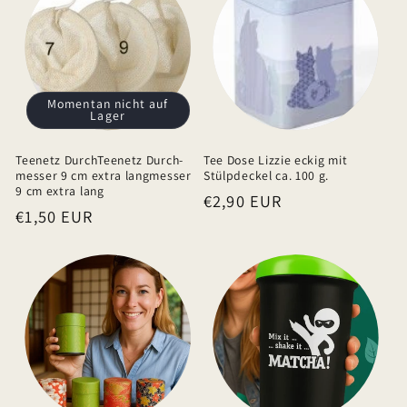
r
e
r
I
Momentan nicht auf
Lager
n
h
Teenetz DurchTeenetz Durch-
Tee Dose Lizzie eckig mit
a
messer 9 cm extra langmesser
Stülpdeckel ca. 100 g.
9 cm extra lang
Normaler
€2,90 EUR
l
Normaler
€1,50 EUR
Preis
t
Preis