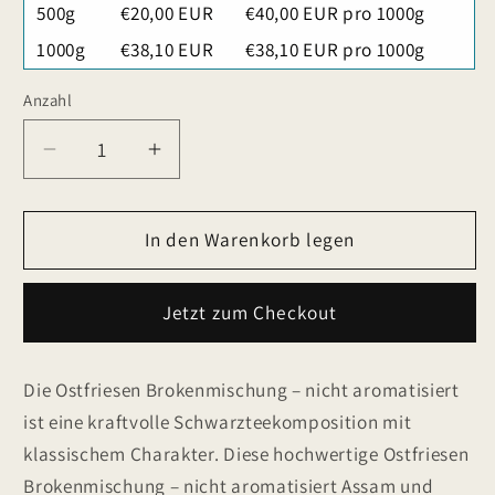
500g
€20,00 EUR
€40,00 EUR pro 1000g
1000g
€38,10 EUR
€38,10 EUR pro 1000g
Anzahl
Verringere
Erhöhe
die
die
Menge
Menge
für
In den Warenkorb legen
für
Ostfriesen
Ostfriesen
Brokenmischung
Brokenmischung
Jetzt zum Checkout
-
-
nicht
nicht
aromatisiert
aromatisiert
Die Ostfriesen Brokenmischung – nicht aromatisiert
ist eine kraftvolle Schwarzteekomposition mit
klassischem Charakter. Diese hochwertige Ostfriesen
Brokenmischung – nicht aromatisiert Assam und