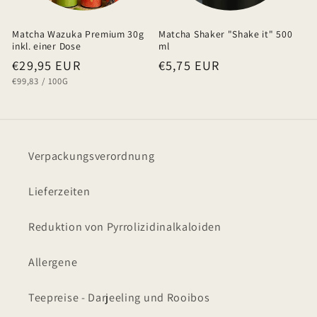
Matcha Wazuka Premium 30g
Matcha Shaker "Shake it" 500
inkl. einer Dose
ml
Normaler
€29,95 EUR
Normaler
€5,75 EUR
GRUNDPREIS
PRO
€99,83
/
100G
Preis
Preis
Verpackungsverordnung
Lieferzeiten
Reduktion von Pyrrolizidinalkaloiden
Allergene
Teepreise - Darjeeling und Rooibos