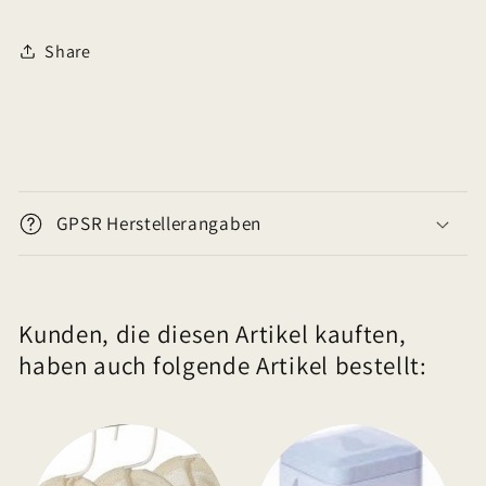
Share
E
i
GPSR Herstellerangaben
n
k
l
Kunden, die diesen Artikel kauften,
a
haben auch folgende Artikel bestellt:
p
p
b
a