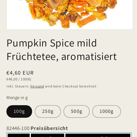
Pumpkin Spice mild
Früchtetee, aromatisiert
Normaler
€4,60 EUR
GRUNDPREIS
PRO
€46,00
/
1000G
Preis
Inkl. Steuern.
Versand
wird beim Checkout berechnet
Menge in g
100g
250g
500g
1000g
82446-100
Preisübersicht