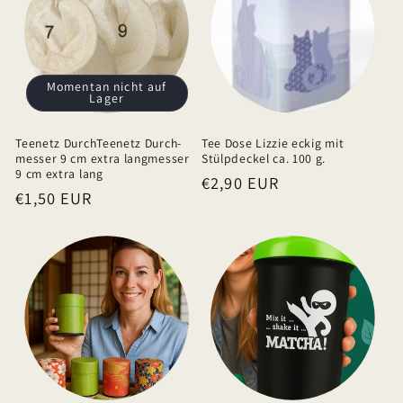
r
e
r
I
Momentan nicht auf
Lager
n
h
Teenetz DurchTeenetz Durch-
Tee Dose Lizzie eckig mit
a
messer 9 cm extra langmesser
Stülpdeckel ca. 100 g.
9 cm extra lang
Normaler
€2,90 EUR
l
Normaler
€1,50 EUR
Preis
t
Preis