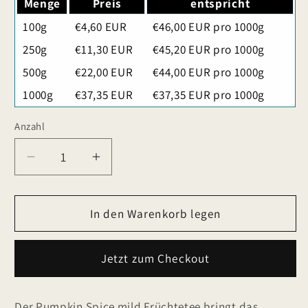
Menge
Preis
entspricht
100g
€4,60 EUR
€46,00 EUR pro 1000g
250g
€11,30 EUR
€45,20 EUR pro 1000g
500g
€22,00 EUR
€44,00 EUR pro 1000g
1000g
€37,35 EUR
€37,35 EUR pro 1000g
Anzahl
Verringere
Erhöhe
die
die
Menge
Menge
für
In den Warenkorb legen
für
Pumpkin
Pumpkin
Spice
Spice
Jetzt zum Checkout
mild
mild
Früchtetee,
Früchtetee,
aromatisiert
aromatisiert
Der Pumpkin Spice mild Früchtetee bringt das