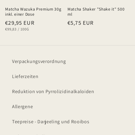
Matcha Wazuka Premium 30g
Matcha Shaker "Shake it" 500
inkl. einer Dose
ml
Normaler
€29,95 EUR
Normaler
€5,75 EUR
GRUNDPREIS
PRO
€99,83
/
100G
Preis
Preis
Verpackungsverordnung
Lieferzeiten
Reduktion von Pyrrolizidinalkaloiden
Allergene
Teepreise - Darjeeling und Rooibos