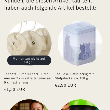
Kunden, die diesen Artikel kauften,
a
haben auch folgende Artikel bestellt:
p
p
b
a
r
e
r
I
Momentan nicht auf
Lager
n
h
Teenetz DurchTeenetz Durch-
Tee Dose Lizzie eckig mit
a
messer 9 cm extra langmesser
Stülpdeckel ca. 100 g.
9 cm extra lang
Normaler
€2,90 EUR
l
Normaler
€1,50 EUR
Preis
t
Preis