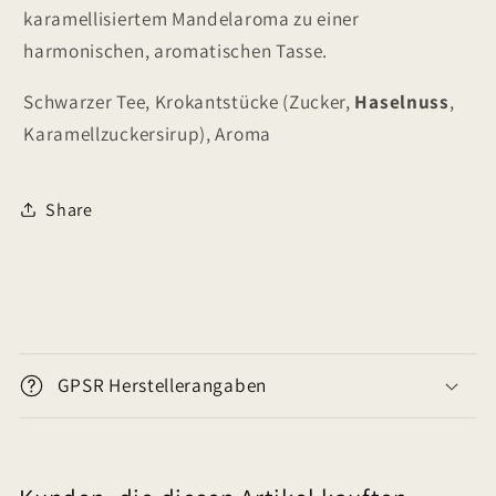
karamellisiertem Mandelaroma zu einer
harmonischen, aromatischen Tasse.
Schwarzer Tee, Krokantstücke (Zucker,
Haselnuss
,
Karamellzuckersirup), Aroma
Share
E
i
GPSR Herstellerangaben
n
k
l