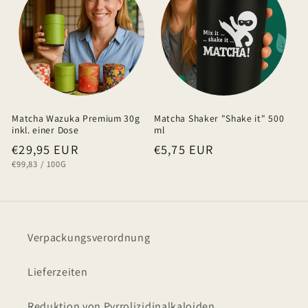
Matcha Wazuka Premium 30g
Matcha Shaker "Shake it" 500
inkl. einer Dose
ml
Normaler
€29,95 EUR
Normaler
€5,75 EUR
GRUNDPREIS
PRO
€99,83
/
100G
Preis
Preis
Verpackungsverordnung
Lieferzeiten
Reduktion von Pyrrolizidinalkaloiden