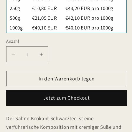
250g
€10,80 EUR
€43,20 EUR pro 1000g
500g
€21,05 EUR
€42,10 EUR pro 1000g
1000g
€40,10 EUR
€40,10 EUR pro 1000g
Anzahl
Verringere
Erhöhe
die
die
Menge
Menge
für
In den Warenkorb legen
für
Sahne-
Sahne-
Krokant
Krokant
Jetzt zum Checkout
Schwarztee
Schwarztee
Der Sahne-Krokant Schwarztee ist eine
verführerische Komposition mit cremiger Süße und