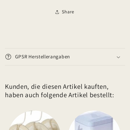
Share
E
i
GPSR Herstellerangaben
n
k
l
Kunden, die diesen Artikel kauften,
a
haben auch folgende Artikel bestellt:
p
p
b
a
r