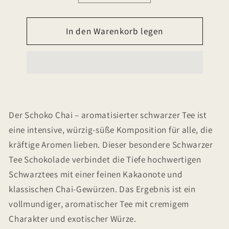
die
die
Menge
Menge
In den Warenkorb legen
für
für
Schoko
Schoko
Chai
Chai
-
-
aromatisierter
aromatisierter
schwarzer
schwarzer
Tee
Tee
Der Schoko Chai – aromatisierter schwarzer Tee ist
eine intensive, würzig-süße Komposition für alle, die
kräftige Aromen lieben. Dieser besondere Schwarzer
Tee Schokolade verbindet die Tiefe hochwertigen
Schwarztees mit einer feinen Kakaonote und
klassischen Chai-Gewürzen. Das Ergebnis ist ein
vollmundiger, aromatischer Tee mit cremigem
Charakter und exotischer Würze.