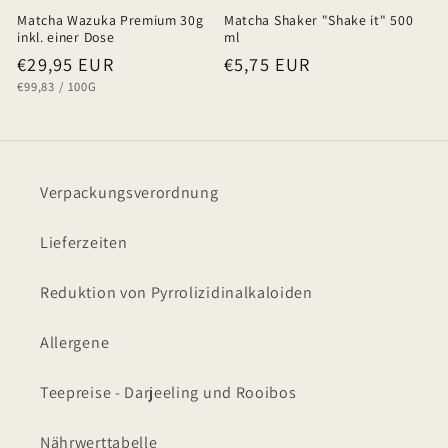
Matcha Wazuka Premium 30g
Matcha Shaker "Shake it" 500
inkl. einer Dose
ml
Normaler
€29,95 EUR
Normaler
€5,75 EUR
GRUNDPREIS
PRO
€99,83
/
100G
Preis
Preis
Verpackungsverordnung
Lieferzeiten
Reduktion von Pyrrolizidinalkaloiden
Allergene
Teepreise - Darjeeling und Rooibos
Nährwerttabelle