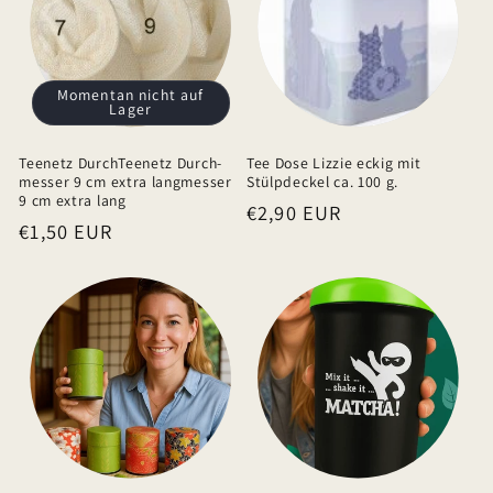
e
r
I
Momentan nicht auf
Lager
n
h
Teenetz DurchTeenetz Durch-
Tee Dose Lizzie eckig mit
a
messer 9 cm extra langmesser
Stülpdeckel ca. 100 g.
9 cm extra lang
Normaler
€2,90 EUR
l
Normaler
€1,50 EUR
Preis
t
Preis