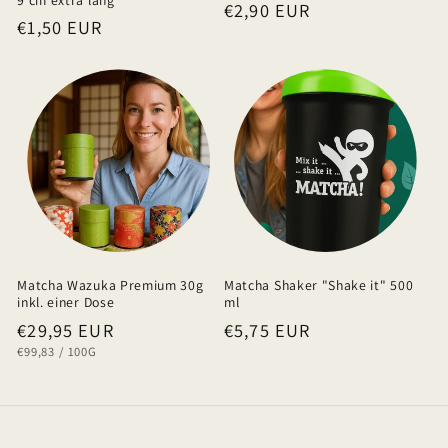
Normaler
€2,90 EUR
l
Normaler
€1,50 EUR
Preis
t
Preis
Matcha Wazuka Premium 30g
Matcha Shaker "Shake it" 500
inkl. einer Dose
ml
Normaler
€29,95 EUR
Normaler
€5,75 EUR
GRUNDPREIS
PRO
€99,83
/
100G
Preis
Preis