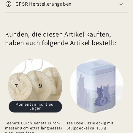
GPSR Herstellerangaben
n
k
l
Kunden, die diesen Artikel kauften,
a
haben auch folgende Artikel bestellt:
p
p
b
a
r
e
r
I
Momentan nicht auf
Lager
n
h
Teenetz DurchTeenetz Durch-
Tee Dose Lizzie eckig mit
a
messer 9 cm extra langmesser
Stülpdeckel ca. 100 g.
9 cm extra lang