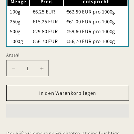
Menge
Preis
entspricht
100g
€6,25 EUR
€62,50 EUR pro 1000g
250g
€15,25 EUR
€61,00 EUR pro 1000g
500g
€29,80 EUR
€59,60 EUR pro 1000g
1000g
€56,70 EUR
€56,70 EUR pro 1000g
Anzahl
Verringere
Erhöhe
die
die
Menge
Menge
für
In den Warenkorb legen
für
Süße
Süße
Clementine
Clementine
Früchtetee
Früchtetee
Der Süße Clementine Früchtetee ist eine fruchtige