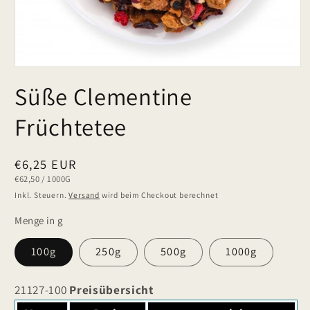
Süße Clementine
Früchtetee
Normaler
€6,25 EUR
GRUNDPREIS
PRO
€62,50
/
1000G
Preis
Inkl. Steuern.
Versand
wird beim Checkout berechnet
Menge in g
100g
250g
500g
1000g
21127-100
Preisübersicht