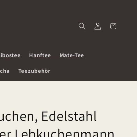
Einloggen
Warenkorb
ibostee
Hanftee
Mate-Tee
cha
Teezubehör
uchen, Edelstahl
ger Lebkuchenmann