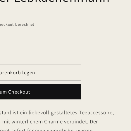
heckout berechnet
arenkorb legen
zum Checkout
,
ahl ist ein liebevoll gestaltetes Teeaccessoire,
 mit winterlichem Charme verbindet. Der
mann
rgt sofort für eine gemütliche, warme