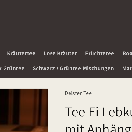
Kräutertee
Lose Kräuter
Früchtetee
Roo
r Grüntee
Schwarz / Grüntee Mischungen
Mat
Deister Tee
Tee Ei Lebk
mit Anhän