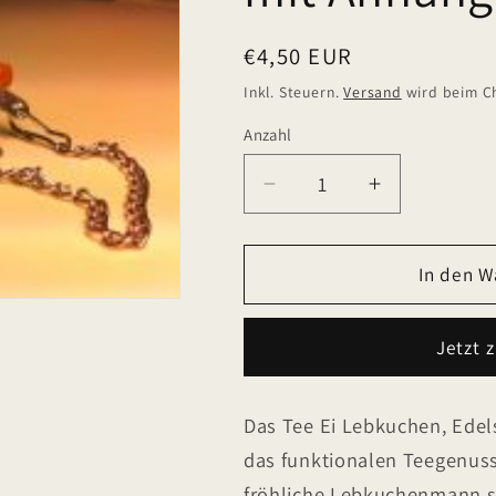
Normaler
€4,50 EUR
Preis
Inkl. Steuern.
Versand
wird beim C
Anzahl
Verringere
Erhöhe
die
die
Menge
Menge
für
für
In den W
Tee
Tee
Ei
Ei
Jetzt 
Lebkuchen,
Lebkuchen
Edelstahl
Edelstahl
mit
mit
Das Tee Ei Lebkuchen, Edelst
Anhänger
Anhänger
das funktionalen Teegenuss
Lebkuchenmann
Lebkuchen
fröhliche Lebkuchenmann so