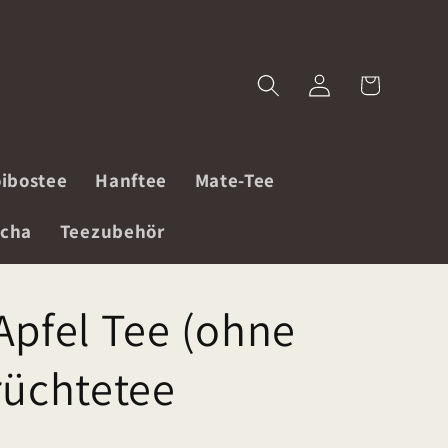
Einloggen
Warenkorb
ibostee
Hanftee
Mate-Tee
cha
Teezubehör
Apfel Tee (ohne
rüchtetee