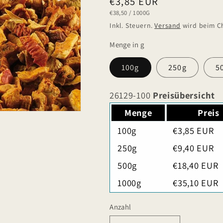
Normaler
€3,85 EUR
GRUNDPREIS
PRO
€38,50
/
1000G
Preis
Inkl. Steuern.
Versand
wird beim C
Menge in g
100g
250g
5
26129-100
Preisübersicht
Menge
Preis
100g
€3,85 EUR
250g
€9,40 EUR
500g
€18,40 EUR
1000g
€35,10 EUR
Anzahl