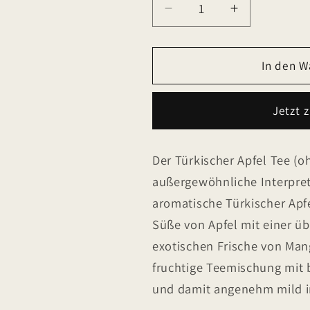
Verringere
Erhöhe
die
die
Menge
Menge
für
für
In den W
Türkischer
Türkischer
Apfel
Apfel
Jetzt 
Tee
Tee
(ohne
(ohne
Hibiskus)
Hibiskus)
Der Türkischer Apfel Tee (o
Früchtetee
Früchtetee
außergewöhnliche Interpreta
aromatische Türkischer Apf
Süße von Apfel mit einer 
exotischen Frische von Man
fruchtige Teemischung mit
und damit angenehm mild i