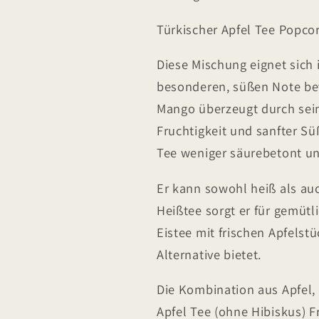
Türkischer Apfel Tee Popco
Diese Mischung eignet sich i
besonderen, süßen Note bev
Mango überzeugt durch se
Fruchtigkeit und sanfter Sü
Tee weniger säurebetont u
Er kann sowohl heiß als au
Heißtee sorgt er für gemüt
Eistee mit frischen Apfels
Alternative bietet.
Die Kombination aus Apfel,
Apfel Tee (ohne Hibiskus) F