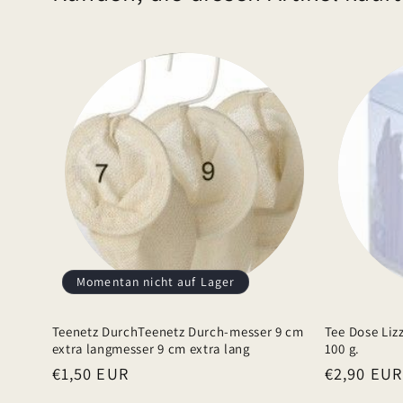
a
p
p
b
a
r
e
r
I
n
h
Momentan nicht auf Lager
a
Teenetz DurchTeenetz Durch-messer 9 cm
Tee Dose Liz
l
extra langmesser 9 cm extra lang
100 g.
t
Normaler
€1,50 EUR
Normaler
€2,90 EUR
Preis
Preis