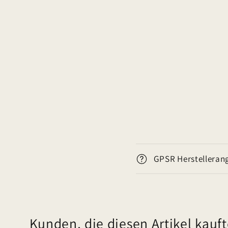
E
GPSR Herstelleran
i
n
k
l
Kunden, die diesen Artikel kauft