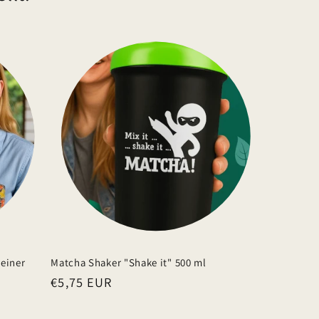
einer
Matcha Shaker "Shake it" 500 ml
Normaler
€5,75 EUR
Preis