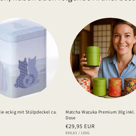
zie eckig mit Stülpdeckel ca.
Matcha Wazuka Premium 30g inkl. 
Dose
Normaler
€29,95 EUR
GRUNDPREIS
PRO
€99,83
/
100G
Preis