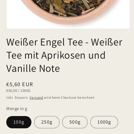
Weißer Engel Tee - Weißer
Tee mit Aprikosen und
Vanille Note
Normaler
€5,60 EUR
GRUNDPREIS
PRO
€56,00
/
1000G
Preis
Inkl. Steuern.
Versand
wird beim Checkout berechnet
Menge in g
100g
250g
500g
1000g