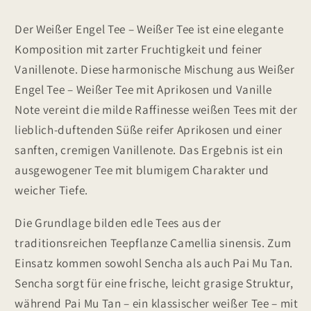
-
-
Weißer
Weißer
Der Weißer Engel Tee – Weißer Tee ist eine elegante
Tee
Tee
Komposition mit zarter Fruchtigkeit und feiner
mit
mit
Aprikosen
Aprikosen
Vanillenote. Diese harmonische Mischung aus Weißer
und
und
Engel Tee – Weißer Tee mit Aprikosen und Vanille
Vanille
Vanille
Note vereint die milde Raffinesse weißen Tees mit der
Note
Note
lieblich-duftenden Süße reifer Aprikosen und einer
sanften, cremigen Vanillenote. Das Ergebnis ist ein
ausgewogener Tee mit blumigem Charakter und
weicher Tiefe.
Die Grundlage bilden edle Tees aus der
traditionsreichen Teepflanze Camellia sinensis. Zum
Einsatz kommen sowohl Sencha als auch Pai Mu Tan.
Sencha sorgt für eine frische, leicht grasige Struktur,
während Pai Mu Tan – ein klassischer weißer Tee – mit