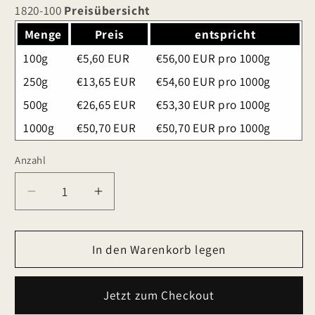
1820-100
Preisübersicht
Menge
Preis
entspricht
100g
€5,60 EUR
€56,00 EUR pro 1000g
250g
€13,65 EUR
€54,60 EUR pro 1000g
500g
€26,65 EUR
€53,30 EUR pro 1000g
1000g
€50,70 EUR
€50,70 EUR pro 1000g
Anzahl
Verringere
Erhöhe
die
die
Menge
Menge
für
In den Warenkorb legen
für
Weißer
Weißer
Engel
Engel
Jetzt zum Checkout
Tee
Tee