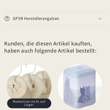
E
i
GPSR Herstellerangaben
n
k
l
Kunden, die diesen Artikel kauften,
a
haben auch folgende Artikel bestellt:
p
p
b
a
r
e
r
I
Momentan nicht auf
Lager
n