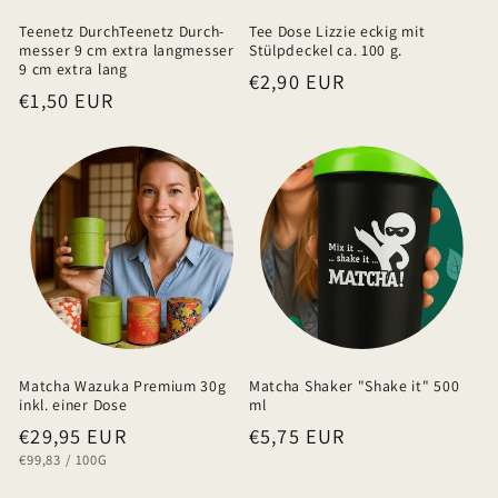
h
Teenetz DurchTeenetz Durch-
Tee Dose Lizzie eckig mit
a
messer 9 cm extra langmesser
Stülpdeckel ca. 100 g.
9 cm extra lang
Normaler
€2,90 EUR
l
Normaler
€1,50 EUR
Preis
t
Preis
Matcha Wazuka Premium 30g
Matcha Shaker "Shake it" 500
inkl. einer Dose
ml
Normaler
€29,95 EUR
Normaler
€5,75 EUR
GRUNDPREIS
PRO
€99,83
/
100G
Preis
Preis