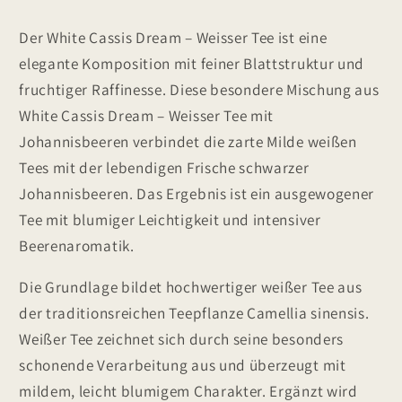
-
-
Weisser
Weisser
Der White Cassis Dream – Weisser Tee ist eine
Tee
Tee
elegante Komposition mit feiner Blattstruktur und
mit
mit
Johannisbeeren
Johannisbeeren
fruchtiger Raffinesse. Diese besondere Mischung aus
White Cassis Dream – Weisser Tee mit
Johannisbeeren verbindet die zarte Milde weißen
Tees mit der lebendigen Frische schwarzer
Johannisbeeren. Das Ergebnis ist ein ausgewogener
Tee mit blumiger Leichtigkeit und intensiver
Beerenaromatik.
Die Grundlage bildet hochwertiger weißer Tee aus
der traditionsreichen Teepflanze Camellia sinensis.
Weißer Tee zeichnet sich durch seine besonders
schonende Verarbeitung aus und überzeugt mit
mildem, leicht blumigem Charakter. Ergänzt wird