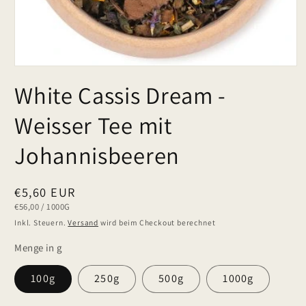
White Cassis Dream -
Weisser Tee mit
Johannisbeeren
Normaler
€5,60 EUR
GRUNDPREIS
PRO
€56,00
/
1000G
Preis
Inkl. Steuern.
Versand
wird beim Checkout berechnet
Menge in g
100g
250g
500g
1000g