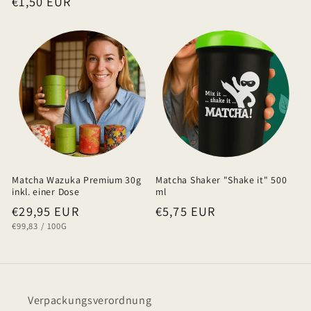
Normaler
€1,50 EUR
Preis
t
Preis
Matcha Wazuka Premium 30g
Matcha Shaker "Shake it" 500
inkl. einer Dose
ml
Normaler
€29,95 EUR
Normaler
€5,75 EUR
GRUNDPREIS
PRO
€99,83
/
100G
Preis
Preis
Verpackungsverordnung