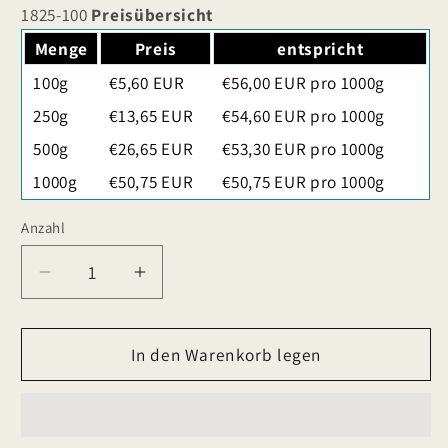
1825-100
Preisübersicht
Menge
Preis
entspricht
100g
€5,60 EUR
€56,00 EUR pro 1000g
250g
€13,65 EUR
€54,60 EUR pro 1000g
500g
€26,65 EUR
€53,30 EUR pro 1000g
1000g
€50,75 EUR
€50,75 EUR pro 1000g
Anzahl
Verringere
Erhöhe
die
die
Menge
Menge
für
In den Warenkorb legen
für
White
White
Cassis
Cassis
Dream
Dream