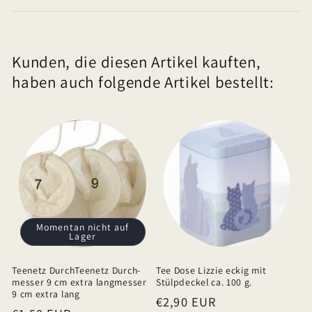
n
k
l
Kunden, die diesen Artikel kauften,
a
haben auch folgende Artikel bestellt:
p
p
b
a
r
e
r
I
Momentan nicht auf
Lager
n
h
Teenetz DurchTeenetz Durch-
Tee Dose Lizzie eckig mit
a
messer 9 cm extra langmesser
Stülpdeckel ca. 100 g.
9 cm extra lang
Normaler
€2,90 EUR
l