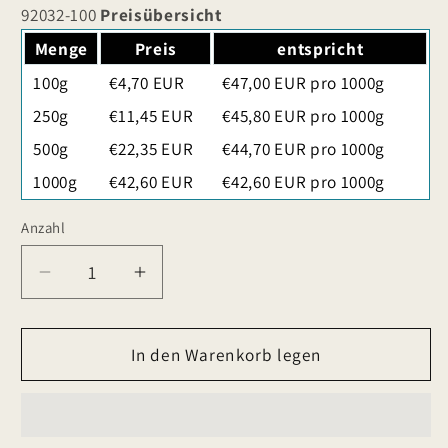
92032-100
Preisübersicht
Menge
Preis
entspricht
100g
€4,70 EUR
€47,00 EUR pro 1000g
250g
€11,45 EUR
€45,80 EUR pro 1000g
500g
€22,35 EUR
€44,70 EUR pro 1000g
1000g
€42,60 EUR
€42,60 EUR pro 1000g
Anzahl
Verringere
Erhöhe
die
die
Menge
Menge
für
In den Warenkorb legen
für
Winterschokolade
Winterschokolade
Rooibostee
Rooibostee
Kakao
Kakao