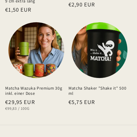
9 cm extra lang
Normaler
€2,90 EUR
l
Normaler
€1,50 EUR
Preis
t
Preis
Matcha Wazuka Premium 30g
Matcha Shaker "Shake it" 500
inkl. einer Dose
ml
Normaler
€29,95 EUR
Normaler
€5,75 EUR
GRUNDPREIS
PRO
€99,83
/
100G
Preis
Preis