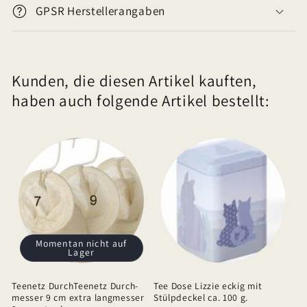
i
GPSR Herstellerangaben
n
k
l
Kunden, die diesen Artikel kauften,
a
haben auch folgende Artikel bestellt:
p
p
b
a
r
e
r
I
Momentan nicht auf
Lager
n
h
Teenetz DurchTeenetz Durch-
Tee Dose Lizzie eckig mit
a
messer 9 cm extra langmesser
Stülpdeckel ca. 100 g.