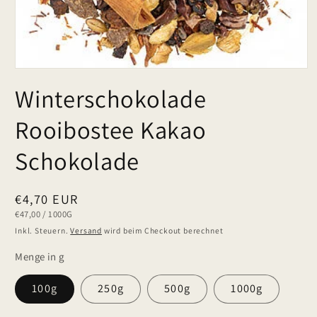
Winterschokolade
Rooibostee Kakao
Schokolade
Normaler
€4,70 EUR
GRUNDPREIS
PRO
€47,00
/
1000G
Preis
Inkl. Steuern.
Versand
wird beim Checkout berechnet
Menge in g
100g
250g
500g
1000g