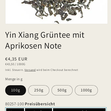
Yin Xiang Grüntee mit
Aprikosen Note
Normaler
€4,35 EUR
GRUNDPREIS
PRO
€43,50
/
1000G
Preis
Inkl. Steuern.
Versand
wird beim Checkout berechnet
Menge in g
100g
250g
500g
1000g
80257-100
Preisübersicht