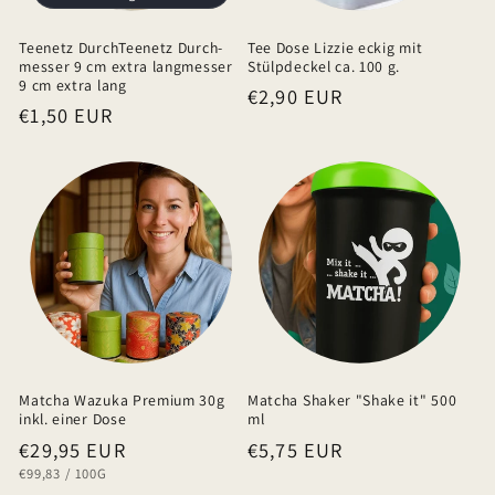
n
h
Teenetz DurchTeenetz Durch-
Tee Dose Lizzie eckig mit
a
messer 9 cm extra langmesser
Stülpdeckel ca. 100 g.
9 cm extra lang
Normaler
€2,90 EUR
l
Normaler
€1,50 EUR
Preis
t
Preis
Matcha Wazuka Premium 30g
Matcha Shaker "Shake it" 500
inkl. einer Dose
ml
Normaler
€29,95 EUR
Normaler
€5,75 EUR
GRUNDPREIS
PRO
€99,83
/
100G
Preis
Preis