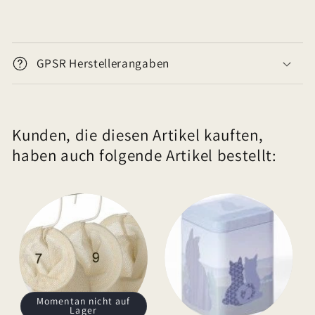
E
i
GPSR Herstellerangaben
n
k
l
Kunden, die diesen Artikel kauften,
a
haben auch folgende Artikel bestellt:
p
p
b
a
r
e
r
I
Momentan nicht auf
Lager