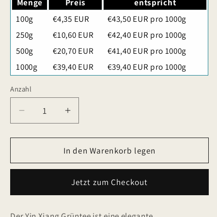
Menge
Preis
entspricht
100g
€4,35 EUR
€43,50 EUR pro 1000g
250g
€10,60 EUR
€42,40 EUR pro 1000g
500g
€20,70 EUR
€41,40 EUR pro 1000g
1000g
€39,40 EUR
€39,40 EUR pro 1000g
Anzahl
Verringere
Erhöhe
die
die
Menge
Menge
für
In den Warenkorb legen
für
Yin
Yin
Xiang
Xiang
Jetzt zum Checkout
Grüntee
Grüntee
mit
mit
Aprikosen
Aprikosen
Der Yin Xiang Grüntee ist eine elegante